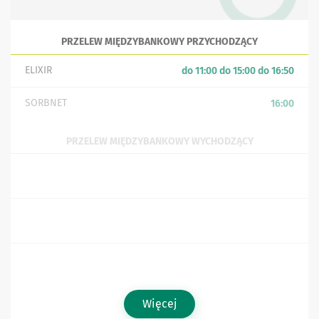
PRZELEW MIĘDZYBANKOWY PRZYCHODZĄCY
ELIXIR
do 11:00 do 15:00 do 16:50
SORBNET
16:00
PRZELEW MIĘDZYBANKOWY WYCHODZĄCY
ELIXIR W PLACÓWCE
w godzinach pracy placówki
BANKU
ELIXIR W BANKOWOŚCI
16:00
ELEKTRONICZNEJ
SORBNET
do 14:30
Więcej