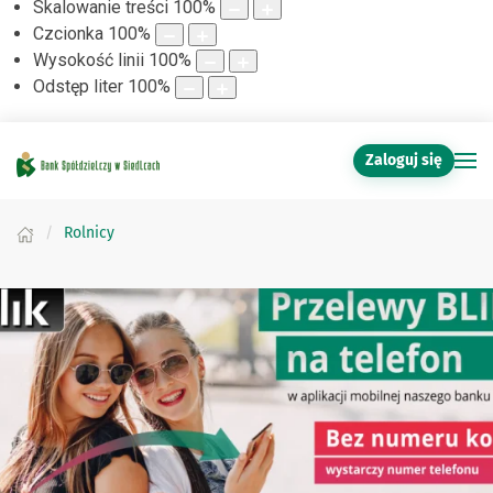
Skalowanie treści
100
%
Czcionka
100
%
Wysokość linii
100
%
Odstęp liter
100
%
Zaloguj się
Rolnicy
Witaj w naszym Banku