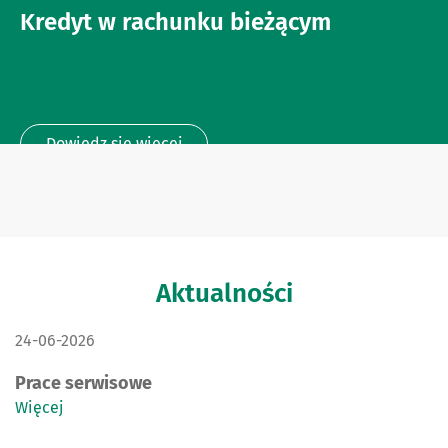
Kredyt w rachunku bieżącym
Dowiedz się więcej
Aktualności
DATA PUBLIKACJI:
24-06-2026
Prace serwisowe
Więcej