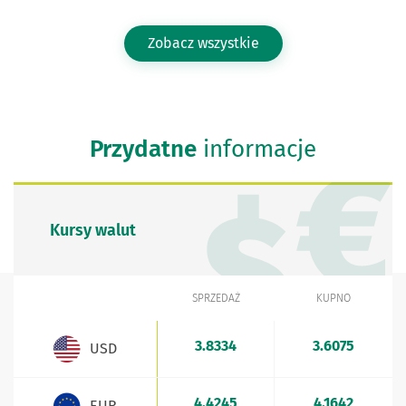
Zobacz wszystkie
Przydatne
informacje
Kursy walut
SPRZEDAŻ
KUPNO
WALUTA
Kursy walut - aktualne stawki sprzedaży i kupna
3.8334
3.6075
USD
4.4245
4.1642
EUR