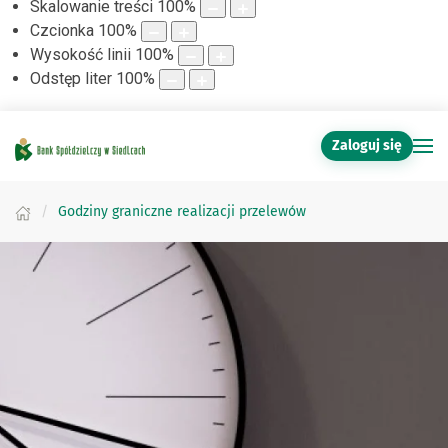
Skalowanie treści
100
%
Czcionka
100
%
Wysokość linii
100
%
Odstęp liter
100
%
Zaloguj się
Godziny graniczne realizacji przelewów