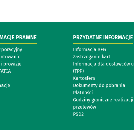
RMACJE PRAWNE
PRZYDATNE INFORMACJE
rporacyjny
Informacja BFG
entowanie
Zastrzeganie kart
i prowizje
Informacja dla dostawców u
FATCA
(TPP)
Kartosfera
acje
Dokumenty do pobrania
Płatności
Godziny graniczne realizacji
przelewów
PSD2