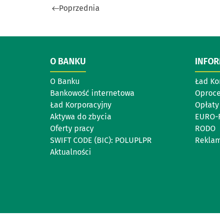
Poprzednia
O BANKU
INFO
O Banku
Ład Ko
Bankowość internetowa
Oproc
Ład Korporacyjny
Opłaty 
Aktywa do zbycia
EURO-
Oferty pracy
RODO
SWIFT CODE (BIC): POLUPLPR
Reklam
Aktualności